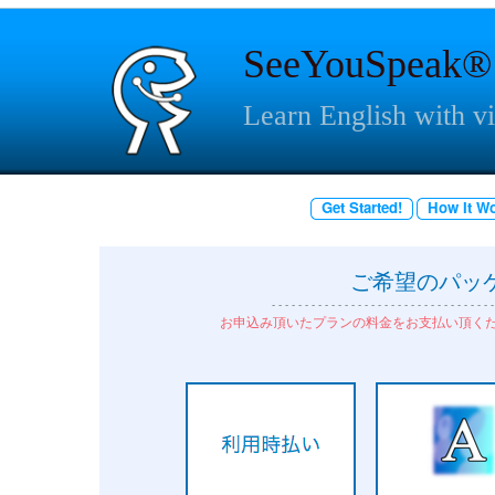
SeeYouSpeak®
Learn English with v
Get Started!
How It W
ご希望のパッ
- - - - - - - - - - - - - - - - - - - - - - - - - - - - - - - - - -
お申込み頂いたプランの料金をお支払い頂く